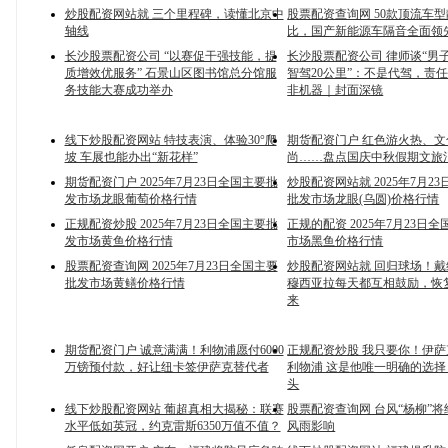
炒股配资网站就 三个里程碑，读懂北京中
股票配资查询网 50款顶流车
轴线
比，国产新能源车隔音全面领
长沙股票配资公司 “以赛促干强技能，提
长沙股票配资公司 律师谈“男
质增效优服务” 石景山区图书馆总分馆服
智驾20公里”：不是代驾，责
务技能大赛成功举办
非机器｜封面深镜
线下炒股配资网站 特技表演、体验30°爬
期货配资门户 红色游火热、
坡 车展也能办出“新花样”
尚……盘点国庆中秋假期文旅
期货配资门户 2025年7月23日全国主要批
炒股配资网站就 2025年7月2
发市场龙眼葡萄价格行情
批发市场龙眼(乌圆)价格行情
正规配资炒股 2025年7月23日全国主要批
正规的配资 2025年7月23日
发市场黄鱼价格行情
市场黑鱼价格行情
股票配资查询网 2025年7月23日全国主要
炒股配资网站就 回归球场！
批发市场黄鳝价格行情
穆西亚拉每天都互相鼓励，恢
来
期货配资门户 诚意满满！利物浦愿付6000
正规配资炒股 我只要你！伊
万镑预付款，好让纽卡签伊萨克替代者
利物浦 这是他唯一明确的选择
头
线下炒股配资网站 ​葡超真相大揭秘：联赛
股票配资查询网 台风“杨柳”
水平低如英冠，约克雷斯6350万值不值？​
风雨影响