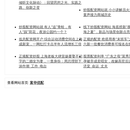
倾听文化脉动》：回望思想之光、实践之
路、创新之变
炒股配资网站就 小小讲解员
童声接力商城历史
炒股配资网站就 有人“追”青蛙，有
线下炒股配资网站 海底捞新“夜
人“踩”荷花，夜游公园约一个？
海之夏”，新品与场景创新点
低息配资网开户 综合运动消费空间在上海
正规的配资 抢搭用券“末班车
成新宠，一网红打卡点半年人流增长三倍
六新一批餐饮消费券可报名在
正规配资炒股 上海老板大肆宣扬要娶不识
股票配资利率 “广东之母”莫秀
字的二婚女为妻，一查身份：周总理部下_
孕被弃成卖唱女，改嫁高官后连
涂作潮_工作_电台
济棠_命运_丈夫
查看网站首页:
富华优配