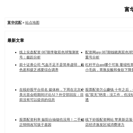
富华
富华优配
»
站点地图
最新文章
线上实盘配资 087期李敬双色球预测奖
配资网app 087期钱晓惠双色
号：极距分析
重号分析
前十证券公司 气血不足不是简单虚弱，脸
杠杆平台app哪个可靠 萎缩性
色差和疲乏感要综合调养
小毛病，胃胀反酸和食欲下降
在线炒股平台排名 媒体称，下周在北京中
股票配资怎么赚钱 十年之后
美元首会晤期间讨论AI？外交部回应：目
临“双无”绝境：没工作，也没
前没有可以提供的信息
透
股票配资利率 躲阳台抽烟也没用！二手烟
线下炒股配资网站 苹果新店
正悄悄改写孩子基因
店经济激发区域消费潜力