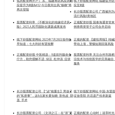
低息配资网开户 广东、福建将防风应急响
线下炒股配资网站 福建提升
应提升为Ⅱ级&#32;今日夜间台风“杨柳”将
应至Ⅱ级
再次登陆
长沙股票配资公司 广西被列
流行风险Ⅰ类地区
股票配资利率 《不断深化的地缘经济风
正规配资炒股 国泰海通资管
险》2025人民币国际化课题成果发布
例券商资管子公司合并启动
线下炒股配资网站 2025年7月28日涨停板
正规的配资 【建投周报】纯
早知道：七大利好有望发酵
带动上涨，警惕短期回落风险
正规配资炒股 中医精选：9道前列腺炎食
股票配资利率 关注台州市路
疗方，助您缓解不适_绿豆_杜仲汤_症状
沿技术与传统医学的完美融合_
服务
长沙股票配资公司 【“泌”镜重生】男孩子
线下炒股配资网站 中国-东盟
的“私密事”，这8点家长要知晓_割包皮_阴
绽放贵阳 共话遗产传承新篇
茎_手术
长沙股票配资公司 《文润之江：在“浙”里
正规的配资 心动时｜读享时光